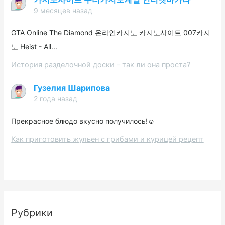
9 месяцев назад
GTA Online The Diamond 온라인카지노 카지노사이트 007카지
노 Heist - All...
История разделочной доски – так ли она проста?
Гузелия Шарипова
2 года назад
Прекрасное блюдо вкусно получилось!☺️
Как приготовить жульен с грибами и курицей рецепт
Рубрики