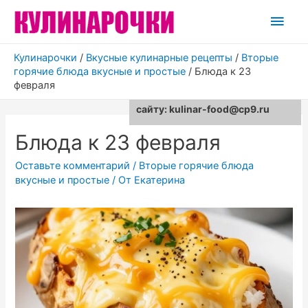
Глав
мен
Кулинарочки
/
Вкусные кулинарные рецепты
/
Вторые
горячие блюда вкусные и простые
/
Блюда к 23
февраля
Для любых предложений по
сайту: kulinar-food@cp9.ru
Блюда к 23 февраля
Оставьте комментарий
/
Вторые горячие блюда
вкусные и простые
/ От
Екатерина