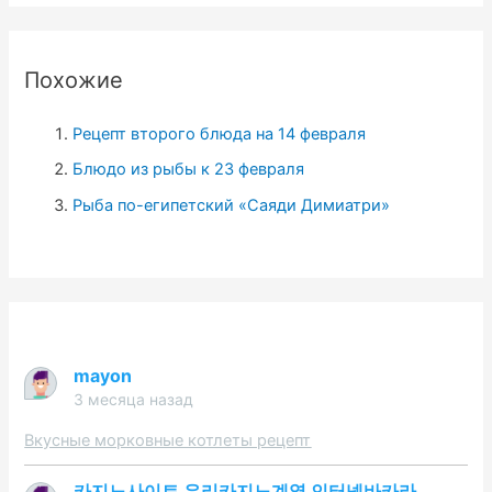
т
и
Похожие
:
Рецепт второго блюда на 14 февраля
Блюдо из рыбы к 23 февраля
Рыба по-египетский «Саяди Димиатри»
mayon
3 месяца назад
Вкусные морковные котлеты рецепт
카지노사이트 우리카지노계열 인터넷바카라