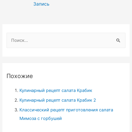
записям
Запись
Н
а
й
т
и
Похожие
:
Кулинарный рецепт салата Крабик
Кулинарный рецепт салата Крабик 2
Классический рецепт приготовления салата
Мимоза с горбушей