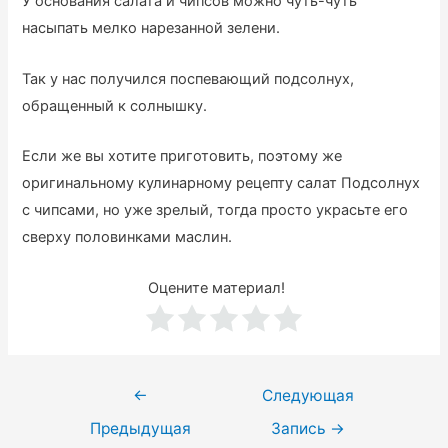
У основания салата и чипсов можно чуть-чуть
насыпать мелко нарезанной зелени.
Так у нас получился поспевающий подсолнух,
обращенный к солнышку.
Если же вы хотите приготовить, поэтому же
оригинальному кулинарному рецепту салат Подсолнух
с чипсами, но уже зрелый, тогда просто украсьте его
сверху половинками маслин.
Оцените материал!
Навигация
←
Следующая
по
Предыдущая
Запись
→