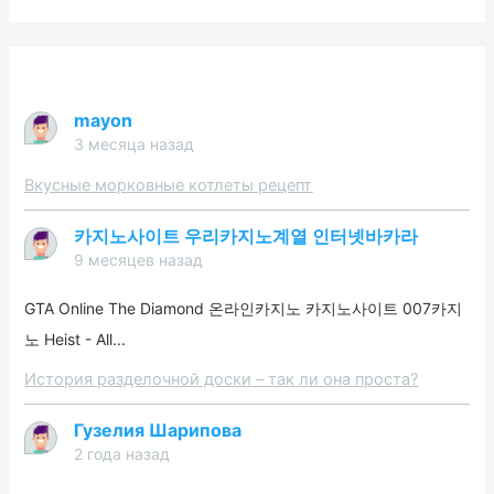
mayon
3 месяца назад
Вкусные морковные котлеты рецепт
카지노사이트 우리카지노계열 인터넷바카라
9 месяцев назад
GTA Online The Diamond 온라인카지노 카지노사이트 007카지
노 Heist - All...
История разделочной доски – так ли она проста?
Гузелия Шарипова
2 года назад