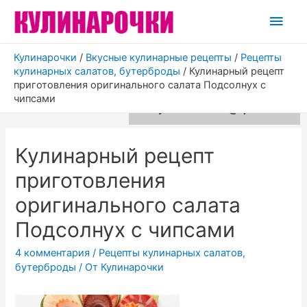
Глав
мен
Кулинарочки
/
Вкусные кулинарные рецепты
/
Рецепты
кулинарных салатов, бутерброды
/
Кулинарный рецепт
приготовления оригинального салата Подсолнух с
Для любых предложений по
чипсами
сайту: kulinar-food@cp9.ru
Кулинарный рецепт
приготовления
оригинального салата
Подсолнух с чипсами
4 комментария
/
Рецепты кулинарных салатов,
бутерброды
/ От
Кулинарочки