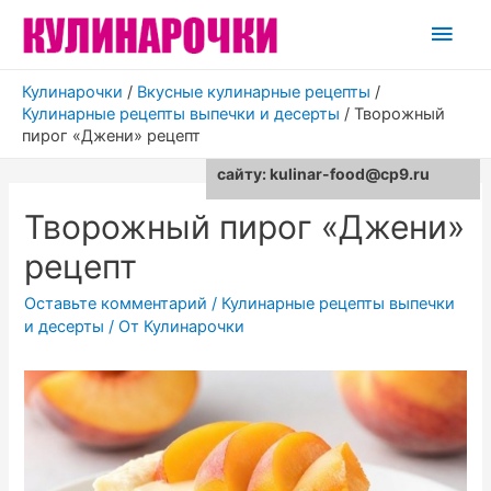
Глав
мен
Кулинарочки
/
Вкусные кулинарные рецепты
/
Кулинарные рецепты выпечки и десерты
/
Творожный
пирог «Джени» рецепт
Для любых предложений по
сайту: kulinar-food@cp9.ru
Творожный пирог «Джени»
рецепт
Оставьте комментарий
/
Кулинарные рецепты выпечки
и десерты
/ От
Кулинарочки