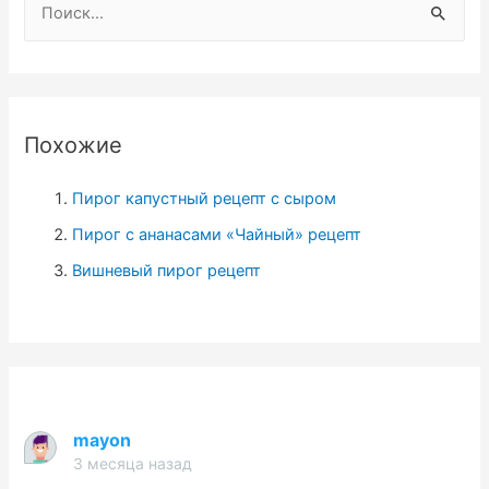
а
й
т
и
Похожие
:
Пирог капустный рецепт с сыром
Пирог с ананасами «Чайный» рецепт
Вишневый пирог рецепт
mayon
3 месяца назад