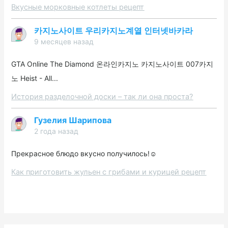
Вкусные морковные котлеты рецепт
카지노사이트 우리카지노계열 인터넷바카라
9 месяцев назад
GTA Online The Diamond 온라인카지노 카지노사이트 007카지
노 Heist - All...
История разделочной доски – так ли она проста?
Гузелия Шарипова
2 года назад
Прекрасное блюдо вкусно получилось!☺️
Как приготовить жульен с грибами и курицей рецепт