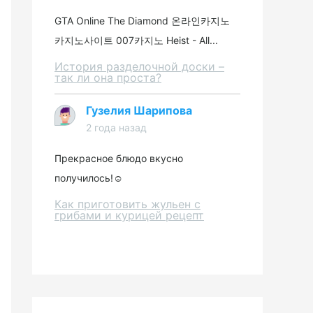
GTA Online The Diamond 온라인카지노
카지노사이트 007카지노 Heist - All...
История разделочной доски –
так ли она проста?
Гузелия Шарипова
2 года назад
Прекрасное блюдо вкусно
получилось!☺️
Как приготовить жульен с
грибами и курицей рецепт