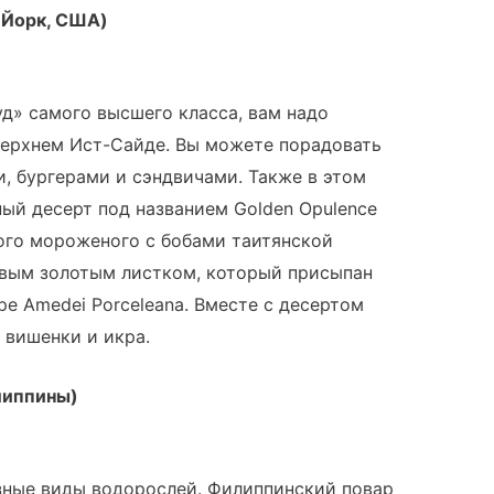
-Йорк, США)
уд» самого высшего класса, вам надо
Верхнем Ист-Сайде. Вы можете порадовать
, бургерами и сэндвичами. Также в этом
ный десерт под названием Golden Opulence
ного мороженого с бобами таитянской
ивым золотым листком, который присыпан
 Amedei Porceleana. Вместе с десертом
 вишенки и икра.
илиппины)
зные виды водорослей. Филиппинский повар