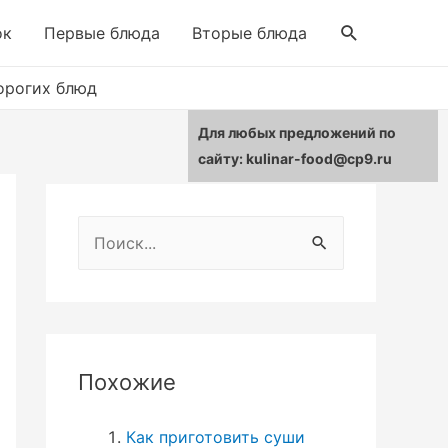
Поиск
ок
Первые блюда
Вторые блюда
орогих блюд
Для любых предложений по
сайту: kulinar-food@cp9.ru
Н
а
й
т
и
Похожие
:
Как приготовить суши