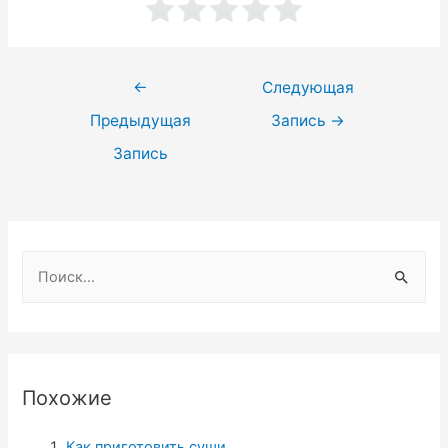
Навигация
←
Следующая
по
Предыдущая
Запись
→
записям
Запись
Н
а
й
т
и
Похожие
:
Как приготовить суши