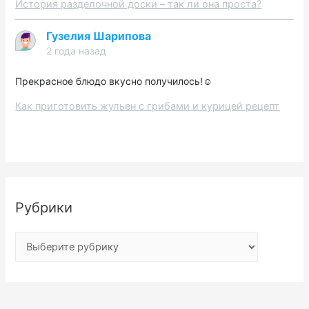
История разделочной доски – так ли она проста?
Гузелия Шарипова
2 года назад
Прекрасное блюдо вкусно получилось!☺️
Как приготовить жульен с грибами и курицей рецепт
Рубрики
Р
у
б
р