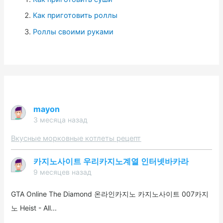
Как приготовить роллы
Роллы своими руками
mayon
3 месяца назад
Вкусные морковные котлеты рецепт
카지노사이트 우리카지노계열 인터넷바카라
9 месяцев назад
GTA Online The Diamond 온라인카지노 카지노사이트 007카지
노 Heist - All...