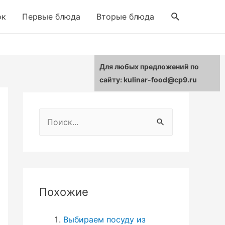
Поиск
ок
Первые блюда
Вторые блюда
Для любых предложений по
сайту: kulinar-food@cp9.ru
Н
а
й
т
и
Похожие
:
Выбираем посуду из