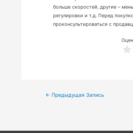
больше скоростей, другие – мен
регулировки и т.д. Перед покупк
проконсультироваться с продавц
Оцен
Навигация
←
Предыдущая Запись
по
записям