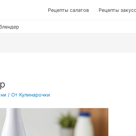
Рецепты салатов
Рецепты закус
блендер
р
хни
/ От
Кулинарочки