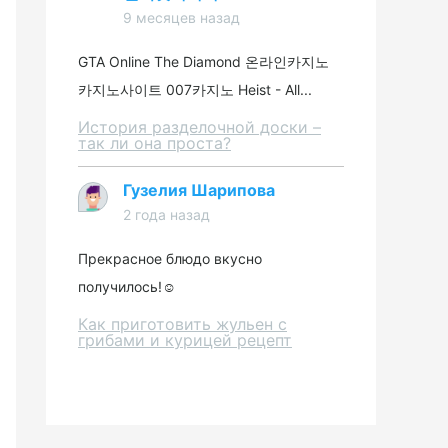
9 месяцев назад
GTA Online The Diamond 온라인카지노
카지노사이트 007카지노 Heist - All...
История разделочной доски –
так ли она проста?
Гузелия Шарипова
2 года назад
Прекрасное блюдо вкусно
получилось!☺️
Как приготовить жульен с
грибами и курицей рецепт