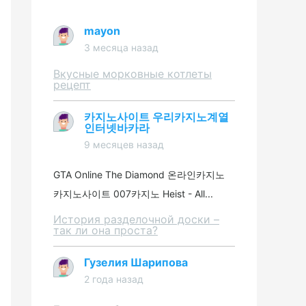
mayon
3 месяца назад
Вкусные морковные котлеты
рецепт
카지노사이트 우리카지노계열
인터넷바카라
9 месяцев назад
GTA Online The Diamond 온라인카지노
카지노사이트 007카지노 Heist - All...
История разделочной доски –
так ли она проста?
Гузелия Шарипова
2 года назад