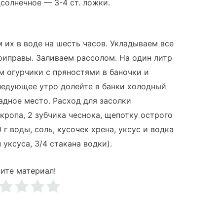
дсолнечное — 3-4 ст. ложки.
их в воде на шесть часов. Укладываем все
приправы. Заливаем рассолом. На один литр
м огурчики с пряностями в баночки и
следующее утро долейте в банки холодный
адное место. Расход для засолки
укропа, 2 зубчика чеснока, щепотку острого
г воды, соль, кусочек хрена, уксус и водка
н уксуса, 3/4 стакана водки).
ите материал!