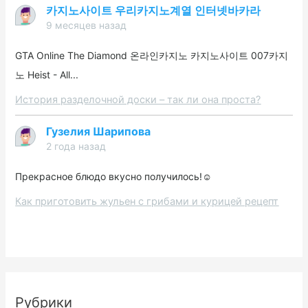
카지노사이트 우리카지노계열 인터넷바카라
9 месяцев назад
GTA Online The Diamond 온라인카지노 카지노사이트 007카지
노 Heist - All...
История разделочной доски – так ли она проста?
Гузелия Шарипова
2 года назад
Прекрасное блюдо вкусно получилось!☺️
Как приготовить жульен с грибами и курицей рецепт
Рубрики