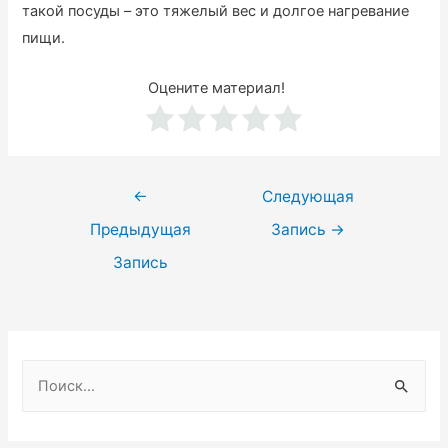
такой посуды – это тяжелый вес и долгое нагревание
пищи.
Оцените материал!
Навигация
←
Следующая
по
Предыдущая
Запись
→
записям
Запись
Н
а
й