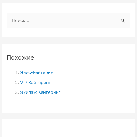
Н
а
й
т
и
Похожие
:
Янис-Кейтеринг
VIP Кейтеринг
Экипаж Кейтеринг