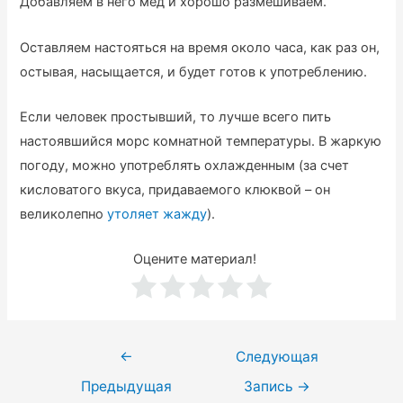
Добавляем в него мед и хорошо размешиваем.
Оставляем настояться на время около часа, как раз он,
остывая, насыщается, и будет готов к употреблению.
Если человек простывший, то лучше всего пить
настоявшийся морс комнатной температуры. В жаркую
погоду, можно употреблять охлажденным (за счет
кисловатого вкуса, придаваемого клюквой – он
великолепно
утоляет жажду
).
Оцените материал!
Навигация
←
Следующая
по
Предыдущая
Запись
→