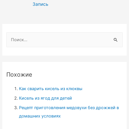
записям
Запись
Н
а
й
т
и
Похожие
:
Как сварить кисель из клюквы
Кисель из ягод для детей
Рецепт приготовления медовухи без дрожжей в
домашних условиях