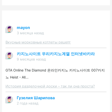
mayon
3 месяца назад
Вкусные морковные котлеты рецепт
카지노사이트 우리카지노계열 인터넷바카라
9 месяцев назад
GTA Online The Diamond 온라인카지노 카지노사이트 007카지
노 Heist - All...
История разделочной доски – так ли она проста?
Гузелия Шарипова
2 года назад