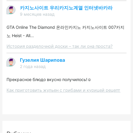
카지노사이트 우리카지노계열 인터넷바카라
9 месяцев назад
GTA Online The Diamond 온라인카지노 카지노사이트 007카지
노 Heist - All...
История разделочной доски – так ли она проста?
Гузелия Шарипова
2 года назад
Прекрасное блюдо вкусно получилось!☺️
Как приготовить жульен с грибами и курицей рецепт