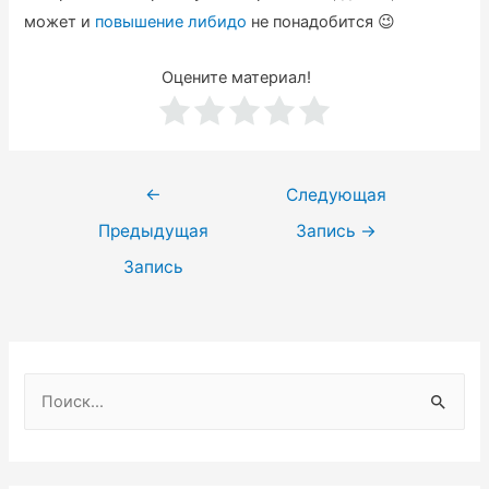
может и
повышение либидо
не понадобится 😉
Оцените материал!
Навигация
←
Следующая
по
Предыдущая
Запись
→
записям
Запись
Н
а
й
т