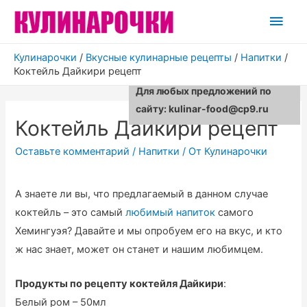
Глав
мен
Кулинарочки
/
Вкусные кулинарные рецепты
/
Напитки
/
Коктейль Дайкири рецепт
Для любых предложений по
сайту: kulinar-food@cp9.ru
Коктейль Дайкири рецепт
Оставьте комментарий
/
Напитки
/ От
Кулинарочки
А знаете ли вы, что предлагаемый в данном случае
коктейль – это самый
любимый напиток
самого
Хемингуэя? Давайте и мы опробуем его на вкус, и кто
ж нас знает, может он станет и нашим любимцем.
Продукты по рецепту коктейля Дайкири
:
Белый ром – 50мл