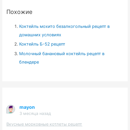
и
Похожие
:
Коктейль мохито безалкогольный рецепт в
домашних условиях
Коктейль Б-52 рецепт
Молочный банановый коктейль рецепт в
блендере
mayon
3 месяца назад
Вкусные морковные котлеты рецепт