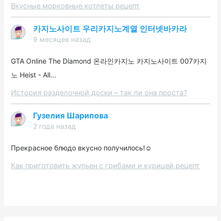
Вкусные морковные котлеты рецепт
카지노사이트 우리카지노계열 인터넷바카라
9 месяцев назад
GTA Online The Diamond 온라인카지노 카지노사이트 007카지
노 Heist - All...
История разделочной доски – так ли она проста?
Гузелия Шарипова
2 года назад
Прекрасное блюдо вкусно получилось!☺️
Как приготовить жульен с грибами и курицей рецепт