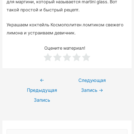
для мартини, который называется martini glass. Вот
такой простой и быстрый рецепт.
Украшаем коктейль Космополитен ломтиком свежего
лимона и устраиваем девичник.
Оцените материал!
Навигация
←
Следующая
по
Предыдущая
Запись
→
записям
Запись
Н