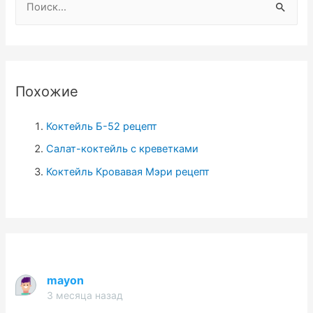
а
й
т
и
Похожие
:
Коктейль Б-52 рецепт
Салат-коктейль с креветками
Коктейль Кровавая Мэри рецепт
mayon
3 месяца назад