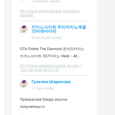
3 месяца назад
Вкусные морковные котлеты
рецепт
카지노사이트 우리카지노계열
인터넷바카라
9 месяцев назад
GTA Online The Diamond 온라인카지노
카지노사이트 007카지노 Heist - All...
История разделочной доски –
так ли она проста?
Гузелия Шарипова
2 года назад
Прекрасное блюдо вкусно
получилось!☺️