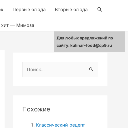
Поиск
ок
Первые блюда
Вторые блюда
 хит — Мимоза
Для любых предложений по
сайту: kulinar-food@cp9.ru
Н
а
й
т
и
Похожие
:
Классический рецепт