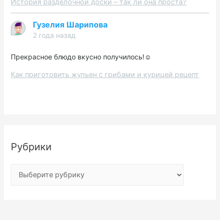
История разделочной доски – так ли она проста?
Гузелия Шарипова
2 года назад
Прекрасное блюдо вкусно получилось!☺️
Как приготовить жульен с грибами и курицей рецепт
Рубрики
Р
у
б
р