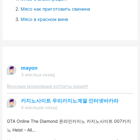
Мясо как приготовить свинина
Мясо в красном вине
mayon
3 месяца назад
Вкусные морковные котлеты рецепт
카지노사이트 우리카지노계열 인터넷바카라
9 месяцев назад
GTA Online The Diamond 온라인카지노 카지노사이트 007카지
노 Heist - All...