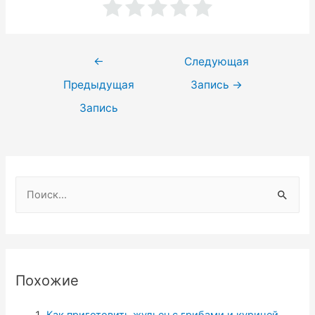
Навигация
←
Следующая
по
Предыдущая
Запись
→
записям
Запись
Н
а
й
т
и
Похожие
:
Как приготовить жульен с грибами и курицей