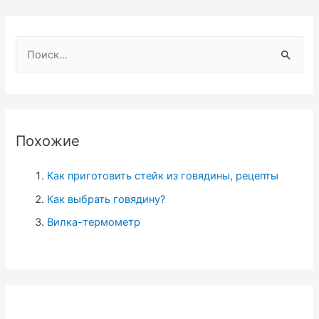
Н
а
й
т
и
Похожие
:
Как приготовить стейк из говядины, рецепты
Как выбрать говядину?
Вилка-термометр