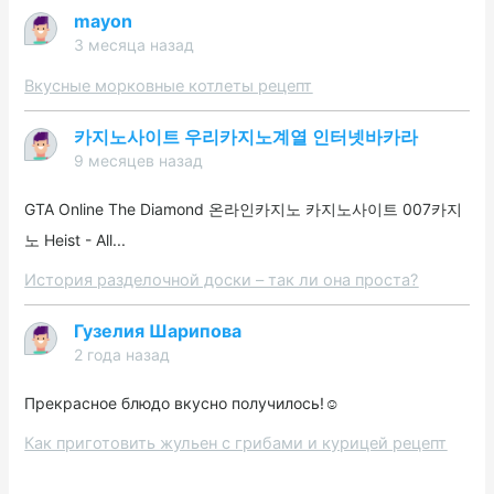
mayon
3 месяца назад
Вкусные морковные котлеты рецепт
카지노사이트 우리카지노계열 인터넷바카라
9 месяцев назад
GTA Online The Diamond 온라인카지노 카지노사이트 007카지
노 Heist - All...
История разделочной доски – так ли она проста?
Гузелия Шарипова
2 года назад
Прекрасное блюдо вкусно получилось!☺️
Как приготовить жульен с грибами и курицей рецепт