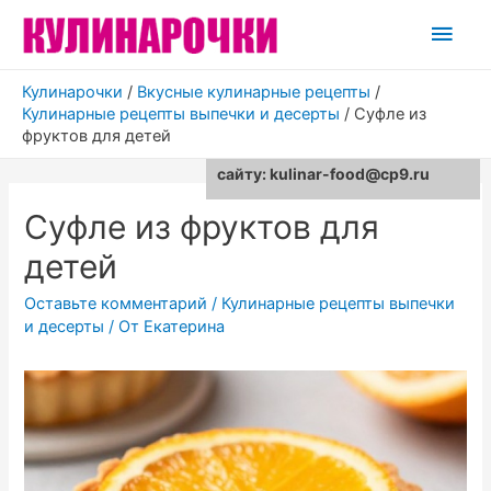
Глав
мен
Кулинарочки
/
Вкусные кулинарные рецепты
/
Кулинарные рецепты выпечки и десерты
/
Суфле из
фруктов для детей
Для любых предложений по
сайту: kulinar-food@cp9.ru
Суфле из фруктов для
детей
Оставьте комментарий
/
Кулинарные рецепты выпечки
и десерты
/ От
Екатерина