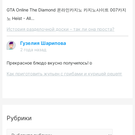
GTA Online The Diamond 온라인카지노 카지노사이트 007카지
노 Heist - All...
История разделочной доски – так ли она проста?
Гузелия Шарипова
2 года назад
Прекрасное блюдо вкусно получилось!☺️
Как приготовить жульен с грибами и курицей рецепт
Рубрики
Р