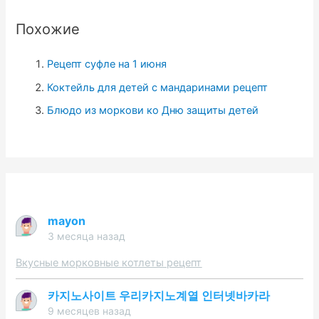
и
Похожие
:
Рецепт суфле на 1 июня
Коктейль для детей с мандаринами рецепт
Блюдо из моркови ко Дню защиты детей
mayon
3 месяца назад
Вкусные морковные котлеты рецепт
카지노사이트 우리카지노계열 인터넷바카라
9 месяцев назад