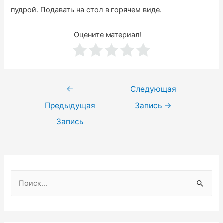
пудрой. Подавать на стол в горячем виде.
Оцените материал!
Навигация
←
Следующая
по
Предыдущая
Запись
→
записям
Запись
Н
а
й
т