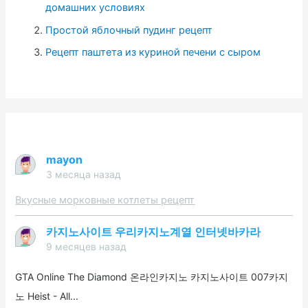
домашних условиях
Простой яблочный пудинг рецепт
Рецепт паштета из куриной печени с сыром
mayon
3 месяца назад
Вкусные морковные котлеты рецепт
카지노사이트 우리카지노계열 인터넷바카라
9 месяцев назад
GTA Online The Diamond 온라인카지노 카지노사이트 007카지
노 Heist - All...