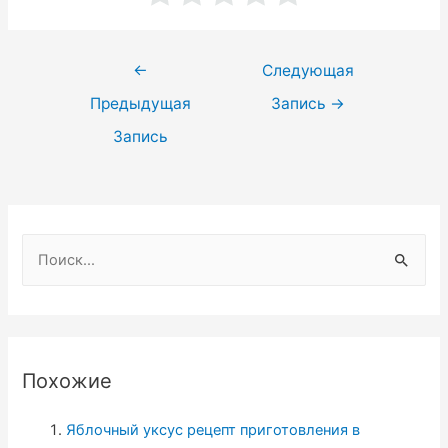
Навигация
←
Следующая
по
Предыдущая
Запись
→
записям
Запись
Н
а
й
т
и
Похожие
:
Яблочный уксус рецепт приготовления в