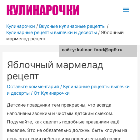
Глав
мен
Кулинарочки
/
Вкусные кулинарные рецепты
/
Кулинарные рецепты выпечки и десерты
/
Яблочный
мармелад рецепт
Для любых предложений по
сайту: kulinar-food@cp9.ru
Яблочный мармелад
рецепт
Оставьте комментарий
/
Кулинарные рецепты выпечки
и десерты
/ От
Кулинарочки
Детские праздники тем прекрасны, что всегда
наполнены звонким и чистым детским смехом.
Подумайте, как сделать подобные праздники ещё
веселее.
Это не обязательно должны быть клоуны на
день рождения ребенка или ослепительный салют