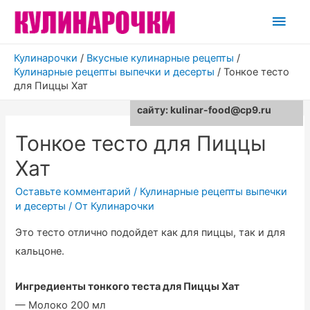
Глав
мен
Кулинарочки
/
Вкусные кулинарные рецепты
/
Кулинарные рецепты выпечки и десерты
/
Тонкое тесто
для Пиццы Хат
Для любых предложений по
сайту: kulinar-food@cp9.ru
Тонкое тесто для Пиццы
Хат
Оставьте комментарий
/
Кулинарные рецепты выпечки
и десерты
/ От
Кулинарочки
Это тесто отлично подойдет как для пиццы, так и для
кальцоне.
Ингредиенты тонкого теста для Пиццы Хат
— Молоко 200 мл