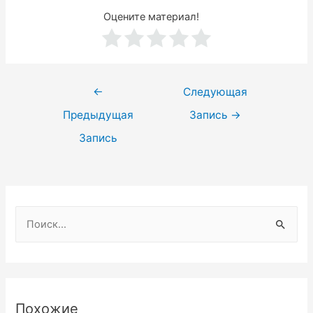
Оцените материал!
Навигация
←
Следующая
по
Предыдущая
Запись
→
записям
Запись
Н
а
й
т
и
Похожие