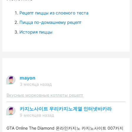
:
Рецепт пиццы из слоеного теста
Пицца по-домашнему рецепт
История пиццы
mayon
3 месяца назад
Вкусные морковные котлеты рецепт
카지노사이트 우리카지노계열 인터넷바카라
9 месяцев назад
GTA Online The Diamond 온라인카지노 카지노사이트 007카지