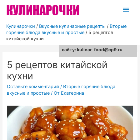
Глав
мен
Кулинарочки
/
Вкусные кулинарные рецепты
/
Вторые
горячие блюда вкусные и простые
/
5 рецептов
китайской кухни
Для любых предложений по
сайту: kulinar-food@cp9.ru
5 рецептов китайской
кухни
Оставьте комментарий
/
Вторые горячие блюда
вкусные и простые
/ От
Екатерина