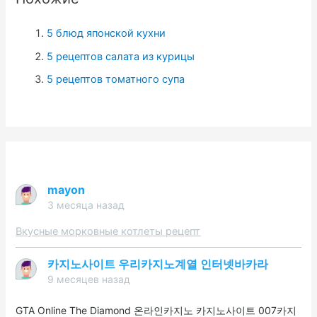
:
5 блюд японской кухни
5 рецептов салата из курицы
5 рецептов томатного супа
mayon
3 месяца назад
Вкусные морковные котлеты рецепт
카지노사이트 우리카지노계열 인터넷바카라
9 месяцев назад
GTA Online The Diamond 온라인카지노 카지노사이트 007카지