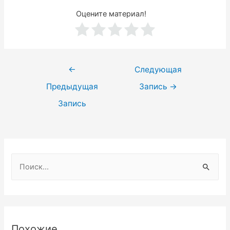
Оцените материал!
Навигация
←
Следующая
по
Предыдущая
Запись
→
записям
Запись
Н
а
й
т
и
Похожие