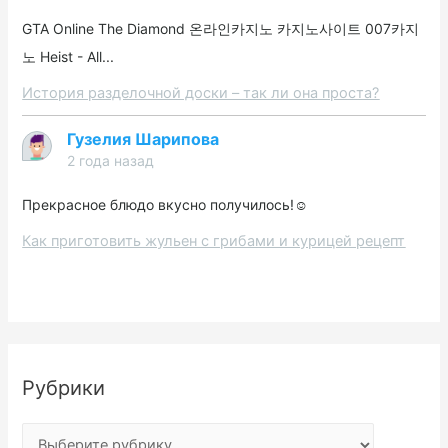
GTA Online The Diamond 온라인카지노 카지노사이트 007카지
노 Heist - All...
История разделочной доски – так ли она проста?
Гузелия Шарипова
2 года назад
Прекрасное блюдо вкусно получилось!☺️
Как приготовить жульен с грибами и курицей рецепт
Рубрики
Р