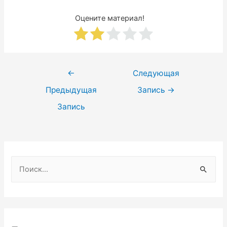
Оцените материал!
Навигация
←
Следующая
по
Предыдущая
Запись
→
записям
Запись
Н
а
й
т
и