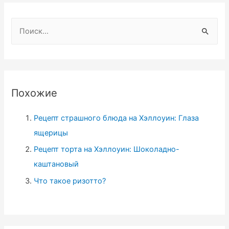
Н
а
й
т
и
Похожие
:
Рецепт страшного блюда на Хэллоуин: Глаза
ящерицы
Рецепт торта на Хэллоуин: Шоколадно-
каштановый
Что такое ризотто?