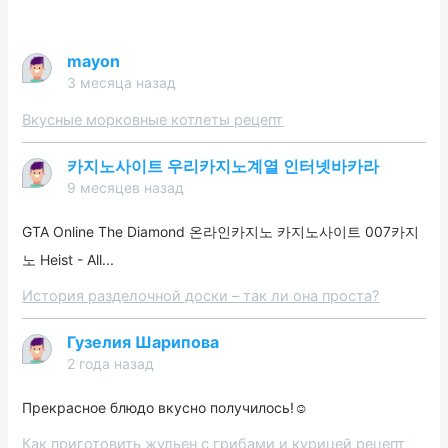
mayon
3 месяца назад
Вкусные морковные котлеты рецепт
카지노사이트 우리카지노계열 인터넷바카라
9 месяцев назад
GTA Online The Diamond 온라인카지노 카지노사이트 007카지
노 Heist - All...
История разделочной доски – так ли она проста?
Гузелия Шарипова
2 года назад
Прекрасное блюдо вкусно получилось!☺️
Как приготовить жульен с грибами и курицей рецепт